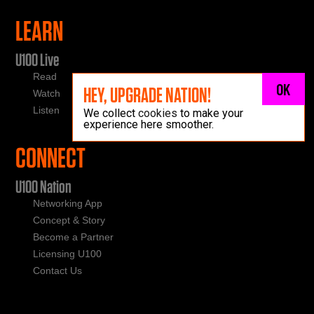
LEARN
U100 Live
Read
OK
HEY, UPGRADE NATION!
Watch
Listen
We collect
cookies
to make your
experience here smoother.
CONNECT
U100 Nation
Networking App
Concept & Story
Become a Partner
Licensing U100
Contact Us