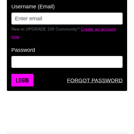
Username (Email)
New to UPGRADE 100 Community?
Create an account
now
Password
LOGIN
FORGOT PASSWORD