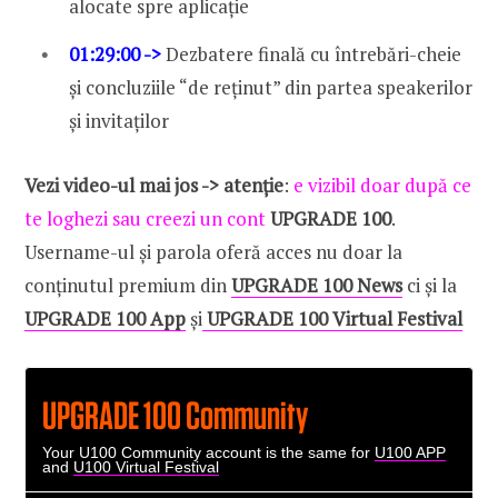
alocate spre aplicație
01:29:00 ->
Dezbatere finală cu întrebări-cheie
și concluziile “de reținut” din partea speakerilor
și invitaților
Vezi video-ul mai jos ->
atenție
:
e vizibil doar după ce
te loghezi sau creezi un cont
UPGRADE 100
.
Username-ul și parola oferă acces nu doar la
conținutul premium din
UPGRADE 100 News
ci și la
UPGRADE 100 App
și
UPGRADE 100 Virtual Festival
UPGRADE 100 Community
Your U100 Community account is the same for
U100 APP
and
U100 Virtual Festival