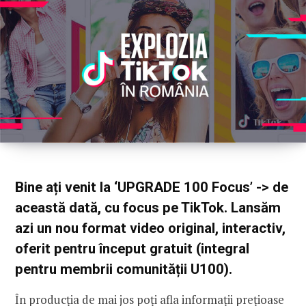
CONNECT
U100 Nation
Networking App
Concept & Story
Become a Partner
Licensing U100
BUY TICKETS
Contact Us
Bine ați venit la ‘UPGRADE 100 Focus’
-> de
această dată, cu focus pe TikTok. Lansăm
azi un nou format video original, interactiv,
oferit pentru început gratuit (integral
pentru membrii comunității U100).
În producția de mai jos poți afla informații prețioase