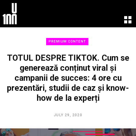
EXPERIENCE
LEARN
PREMIUM CONTENT
U100 Festival
U100 Live
Speakers
Read
TOTUL DESPRE TIKTOK. Cum se
Startups
Watch
generează conținut viral și
Volunteers
Listen
campanii de succes: 4 ore cu
Agenda 2019
Partners 2019
prezentări, studii de caz și know-
Info & FAQ
how de la experți
TICKETS
U100 Focus
JULY 29, 2020
Creativity vs. Crisis
TikTok in Romania