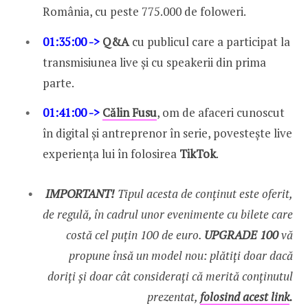
România, cu peste 775.000 de foloweri.
01:35:00 ->
Q&A
cu publicul care a participat la
transmisiunea live și cu speakerii din prima
parte.
01:41:00 ->
Călin Fusu
, om de afaceri cunoscut
în digital și antreprenor în serie, povestește live
experiența lui în folosirea
TikTok
.
IMPORTANT!
Tipul acesta de conținut este oferit,
de regulă, în cadrul unor evenimente cu bilete care
costă cel puțin 100 de euro.
UPGRADE 100
vă
propune însă un model nou: plătiți doar dacă
doriți și doar cât considerați că merită conținutul
prezentat,
folosind acest link
.