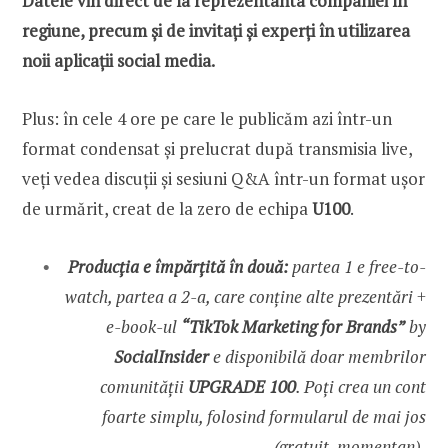
Datele vin direct de la reprezentanta companiei în
regiune, precum și de invitați și experți în utilizarea
noii aplicații social media.
Plus: în cele 4 ore pe care le publicăm azi într-un
format condensat și prelucrat după transmisia live,
veți vedea discuții și sesiuni Q&A într-un format ușor
de urmărit, creat de la zero de echipa
U100
.
Producția e împărțită în două:
partea 1 e free-to-
watch, partea a 2-a, care conține alte prezentări +
e-book-ul
“TikTok Marketing for Brands”
by
SocialInsider
e disponibilă doar membrilor
comunității
UPGRADE 100
. Poți crea un cont
foarte simplu, folosind formularul de mai jos
(gratuit, momentan).