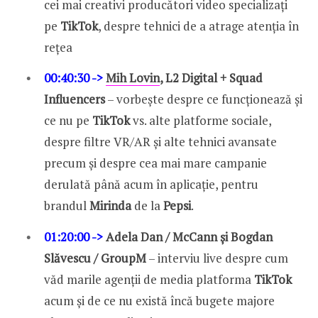
cei mai creativi producători video specializați
pe
TikTok
, despre tehnici de a atrage atenția în
rețea
00:40:30 ->
Mih Lovin
, L2 Digital + Squad
Influencers
– vorbește despre ce funcționează și
ce nu pe
TikTok
vs. alte platforme sociale,
despre filtre VR/AR și alte tehnici avansate
precum și despre cea mai mare campanie
derulată până acum în aplicație, pentru
brandul
Mirinda
de la
Pepsi
.
01:20:00 ->
Adela Dan / McCann și Bogdan
Slăvescu / GroupM
– interviu live despre cum
văd marile agenții de media platforma
TikTok
acum și de ce nu există încă bugete majore