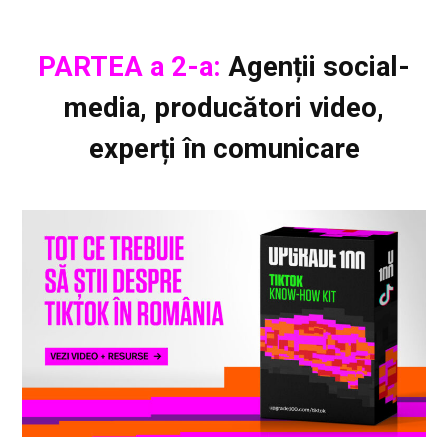
PARTEA a 2-a:
Agenții social-
media, producători video,
experți în comunicare