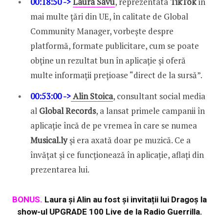
00:18:50 ->
Laura Savu
, reprezentata
TikTok
în
mai multe țări din UE, în calitate de Global
Community Manager, vorbește despre
platformă, formate publicitare, cum se poate
obține un rezultat bun în aplicație și oferă
multe informații prețioase “direct de la sursă”.
00:53:00 ->
Alin Stoica
, consultant social media
al
Global Records
, a lansat primele campanii în
aplicație încă de pe vremea în care se numea
Musical.ly
și era axată doar pe muzică. Ce a
învățat și ce funcționează în aplicație, aflați din
prezentarea lui.
BONUS
.
Laura
și
Alin
au fost și invitații lui
Dragoș
la
show-ul
UPGRADE
100
Live
de la
Radio
Guerrilla
.