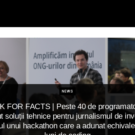
LEARN
CO
UPGRADE 100 Live
UPGRA
Read
Netwo
NEWS
Watch
Conce
 FOR FACTS | Peste 40 de programato
 soluții tehnice pentru jurnalismul de inv
Listen
Becom
ul unui hackathon care a adunat echivale
Licen