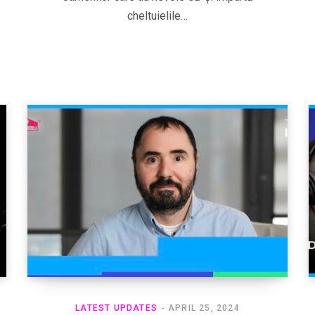
cheltuielile…
LATEST UPDATES
APRIL 25, 2024