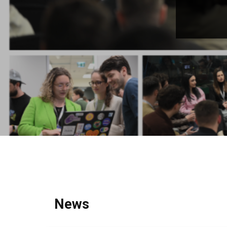
Partners 2019
Info & FAQ
TICKETS
UPGRADE 100 Focus
Creativity vs. Crisis
TikTok in Romania
News