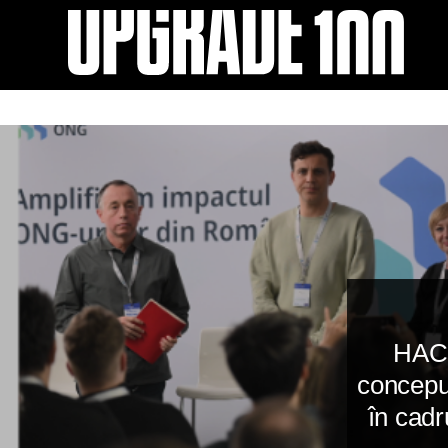
EXPERIENCE
UPGRADE 100 Festival
Speakers
Startups
HACK
conceput
Volunteers
în cadr
Agenda 2019