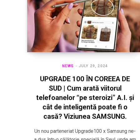
NEWS
JULY 29, 2024
UPGRADE 100 ÎN COREEA DE
SUD | Cum arată viitorul
telefoanelor “pe steroizi” A.I. și
cât de inteligentă poate fi o
casă? Viziunea SAMSUNG.
Un nou parteneriat Upgrade100 x Samsung ne-
a dus într-o călătorie specială în Seul, unde am