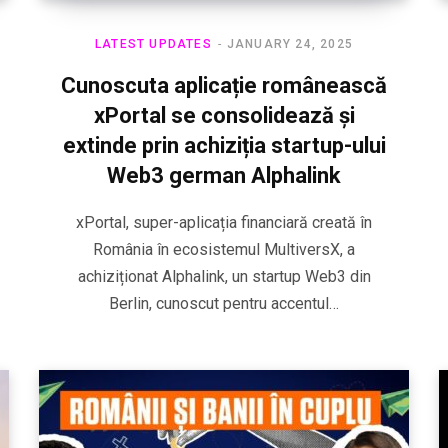
LATEST UPDATES
JANUARY 24, 2025
Cunoscuta aplicație românească
xPortal se consolidează și
extinde prin achiziția startup-ului
Web3 german Alphalink
xPortal, super-aplicația financiară creată în
România în ecosistemul MultiversX, a
achiziționat Alphalink, un startup Web3 din
Berlin, cunoscut pentru accentul…