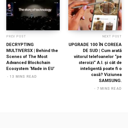
PREV POST
NEXT POST
DECRYPTING
UPGRADE 100 ÎN COREEA
MULTIVERSX | Behind the
DE SUD | Cum arată
Scenes of The Most
viitorul telefoanelor “pe
Advanced Blockchain
steroizi” A.I. și cât de
Ecosystem ‘Made in EU’
inteligentă poate fi o
casă? Viziunea
13 MINS READ
SAMSUNG.
7 MINS READ