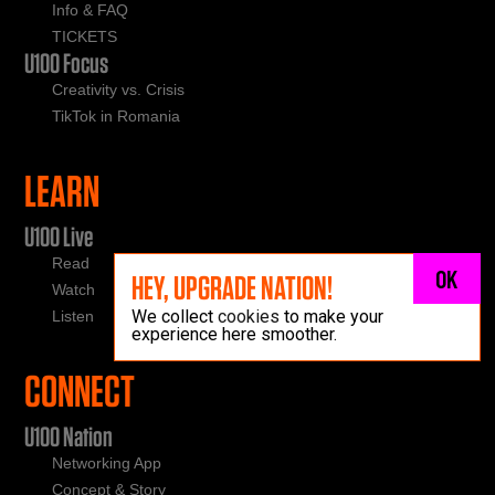
Info & FAQ
TICKETS
U100 Focus
Creativity vs. Crisis
TikTok in Romania
LEARN
U100 Live
Read
OK
HEY, UPGRADE NATION!
Watch
We collect
cookies
to make your
Listen
experience here smoother.
CONNECT
U100 Nation
Networking App
Concept & Story