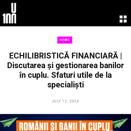
EXPERIENCE
LEARN
NEWS
U100 Festival
U100 Live
Speakers
Read
ECHILIBRISTICĂ FINANCIARĂ |
Startups
Watch
Discutarea și gestionarea banilor
Volunteers
Listen
în cuplu. Sfaturi utile de la
Agenda 2019
Partners 2019
specialiști
Info & FAQ
TICKETS
JULY 12, 2024
U100 Focus
Creativity vs. Crisis
TikTok in Romania