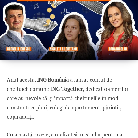
CONNECT
U100 Nation
Networking App
Concept & Story
Become a Partner
Licensing U100
BUY TICKETS
Contact Us
Anul acesta,
ING România
a lansat contul de
cheltuieli comune
ING Together
, dedicat oamenilor
care au nevoie să-și împartă cheltuielile în mod
constant: cupluri, colegi de apartament, părinți și
copii adulți.
Cu această ocazie, a realizat și un studiu pentru a