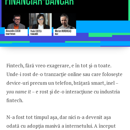
CONNECT
U100 Nation
Networking App
Concept & Story
Become a Partner
Licensing U100
BUY TICKETS
Contact Us
Fintech, fără vreo exagerare, e în tot și-n toate.
Unde-i rost de-o tranzacție online sau care folosește
device-uri precum un telefon, brățară smart, inel –
you name it
– e rost și de-o interacțiune cu industria
fintech.
N-a fost tot timpul așa, dar nici n-a devenit așa
odată cu adopția masivă a internetului. A început