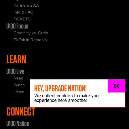
Partners 2019
Info & FAQ
TICKETS
U100 Focus
Creativity vs. Crisis
TikTok in Romania
LEARN
U100 Live
Read
OK
Watch
HEY, UPGRADE NATION!
Listen
We collect
cookies
to make your
experience here smoother.
CONNECT
U100 Nation