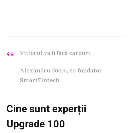
Viitorul va fi fără carduri.
Alexandru Cociu, co-fondator
SmartFintech
Cine sunt experții
Upgrade 100