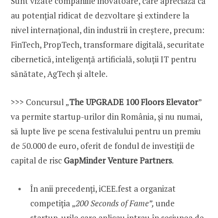
Sunt vizate companiile inovatoare, care apreciază că
au potențial ridicat de dezvoltare și extindere la
nivel internațional, din industrii în creștere, precum:
FinTech, PropTech, transformare digitală, securitate
cibernetică, inteligență artificială, soluții IT pentru
sănătate, AgTech și altele.
>>> Concursul „
The UPGRADE 100 Floors Elevator
”
va permite startup-urilor din România, și nu numai,
să lupte live pe scena festivalului pentru un premiu
de 50.000 de euro, oferit de fondul de investiții de
capital de risc
GapMinder Venture Partners
.
În anii precedenți, iCEE.fest a organizat
competiția „
200 Seconds of Fame”,
unde
startup-urile care aplicau intrau în sesiunea de