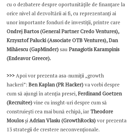
cu o dezbatere despre oportunitățile de finanțare la
orice nivel al dezvoltării ai fi, cu reprezentanți ai
unor importante fonduri de investiții, printre care
Ondrej Bartos (General Partner Credo Ventures),
Krzysztof Palucki (Associate OTB Ventures), Dan
Mihăescu (GapMinder)
sau
Panagiotis Karampinis
(Endeavor Greece).
>>>
Apoi vor prezenta asa-numiții „growth
hackeri”:
Ben Kaplan (PR Hacker)
va vorbi despre
cum să ajungi în atenția presei,
Ferdinand Goetzen
(Recruitee)
vine cu insght-uri despre cum să
construiești cea mai bună echipă, iar
Theodore
Moulos
și
Adrian Vlasiu (GrowthRocks)
vor prezenta
13 strategii de crestere neconvenționale.