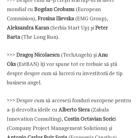
mondial cu
Bogdan Ceobanu
(European
Commision),
Frosina Ilievska
(EMG Group),
Aleksandra Karan
(Serbia Start Up) și
Peter
Barta
(The Long Run).
>>>
Dragoș Nicolaescu
(TechAngels) și
Anu
Oks
(EstBAN) îți vor spune tot ce trebuie să știi
despre despre cum să lucrezi cu investitorii de tip
business angel.
>>> Despre cum să accesezi fonduri europene pentru
a-ți dezvolta ideile cu
Alberto Siera
(Zabala
Innovation Consulting),
Costin Octavian Soric
i
(Company Project Management Solutions) și
Antonio Carlos Ruiz Soria
(Economia Creativa).