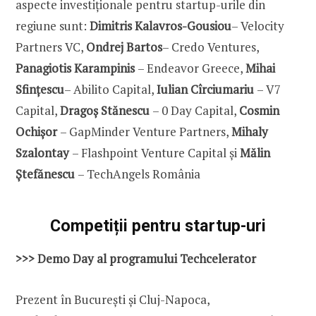
aspecte investiționale pentru startup-urile din
regiune sunt:
Dimitris Kalavros-Gousiou
– Velocity
Partners VC,
Ondrej Bartos
– Credo Ventures,
Panagiotis Karampinis
– Endeavor Greece,
Mihai
Sfințescu
– Abilito Capital,
Iulian Cîrciumariu
– V7
Capital,
Dragoș Stănescu
– 0 Day Capital,
Cosmin
Ochișor
– GapMinder Venture Partners,
Mihaly
Szalontay
– Flashpoint Venture Capital și
Mălin
Ștefănescu
– TechAngels România
Competiții pentru startup-uri
>>>
Demo Day al programului Techcelerator
Prezent în București și Cluj-Napoca,