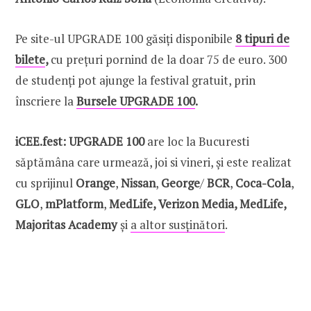
Pe site-ul UPGRADE 100 găsiți disponibile
8 tipuri de
bilete
,
cu prețuri pornind de la doar 75 de euro. 300
de studenți pot ajunge la festival gratuit, prin
înscriere la
Bursele UPGRADE 100
.
iCEE.fest: UPGRADE 100
are loc la Bucuresti
săptămâna care urmează, joi si vineri, și este realizat
cu sprijinul
Orange
,
Nissan
,
George
/
BCR
,
Coca-Cola
,
GLO
,
mPlatform
,
MedLife, Verizon Media, MedLife,
Majoritas Academy
și
a altor susținători
.