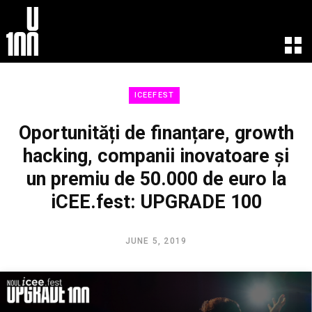
EXPERIENCE
LEARN
ICEEFEST
U100 Festival
U100 Live
Speakers
Read
Oportunități de finanțare, growth
Startups
Watch
hacking, companii inovatoare și
Volunteers
Listen
un premiu de 50.000 de euro la
Agenda 2019
Partners 2019
iCEE.fest: UPGRADE 100
Info & FAQ
TICKETS
JUNE 5, 2019
U100 Focus
Creativity vs. Crisis
TikTok in Romania