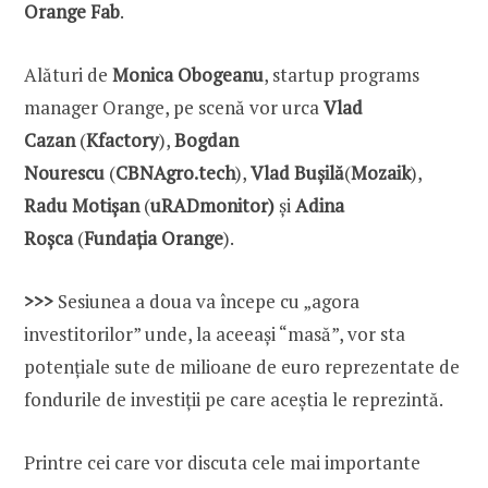
Orange Fab
.
Alături de
Monica Obogeanu
, startup programs
manager Orange, pe scenă vor urca
Vlad
Cazan
(
Kfactory
),
Bogdan
Nourescu
(
CBNAgro.tech
),
Vlad Bușilă
(
Mozaik
),
Radu Motișan
(
uRADmonitor)
și
Adina
Roșca
(
Fundația Orange
).
>>>
Sesiunea a doua va începe cu „agora
investitorilor” unde, la aceeași “masă”, vor sta
potențiale sute de milioane de euro reprezentate de
fondurile de investiții pe care aceștia le reprezintă.
Printre cei care vor discuta cele mai importante