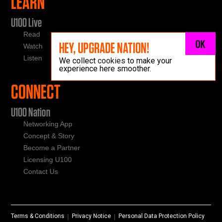
LEARN
U100 Live
Read
OK
HEY, UPGRADE NATION!
Watch
Listen
We collect
cookies
to make your
experience here smoother.
CONNECT
U100 Nation
Networking App
Concept & Story
Become a Partner
Licensing U100
Contact Us
Terms & Conditions
Privacy Notice
Personal Data Protection Policy
|
|