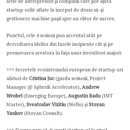
serie de antreprenori și companii care pot ajuta
startup-urile aflate la început de drum să-și
gestioneze mai bine pașii spre un viitor de succes.
Punctul, cele 4 sesiuni pun accentul atât pe
dezvoltarea ideilor din fazele incipiente cât și pe
promovarea acestora în fața unor investitori majori:
>>> Secretele ecosistemului european de startup-uri
alături de
C
ristina Juc
(gazda sesiunii, Project
Manager @ Spherik Accelerator),
Andrew
Wrobel
(Emerging Europe),
Augustin Radu
(IMT
Starter),
Sveatoslav Vizitiu
(Wello) și
Stoyan
Yankov
(Stoyan Consult).
>>> Despre cum să-ți crești startup-ul la nivel