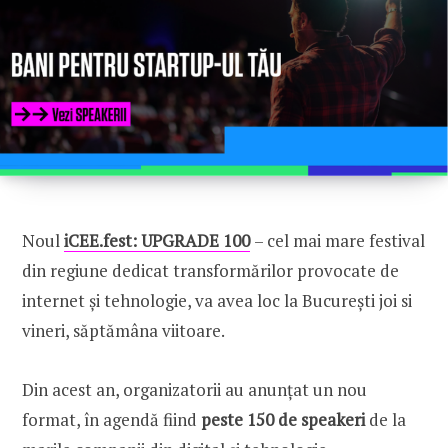
CONNECT
U100 Nation
Networking App
Concept & Story
Become a Partner
Licensing U100
BUY TICKETS
Contact Us
Noul
iCEE.fest: UPGRADE 100
– cel mai mare festival
din regiune dedicat transformărilor provocate de
internet și tehnologie, va avea loc la București joi si
vineri, săptămâna viitoare.
Din acest an, organizatorii au anunțat un nou
format, în agendă fiind
peste 150 de speakeri
de la